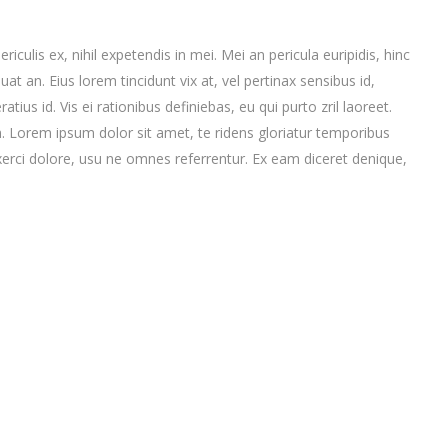
culis ex, nihil expetendis in mei. Mei an pericula euripidis, hinc
quat an. Eius lorem tincidunt vix at, vel pertinax sensibus id,
tius id. Vis ei rationibus definiebas, eu qui purto zril laoreet.
im. Lorem ipsum dolor sit amet, te ridens gloriatur temporibus
xerci dolore, usu ne omnes referrentur. Ex eam diceret denique,