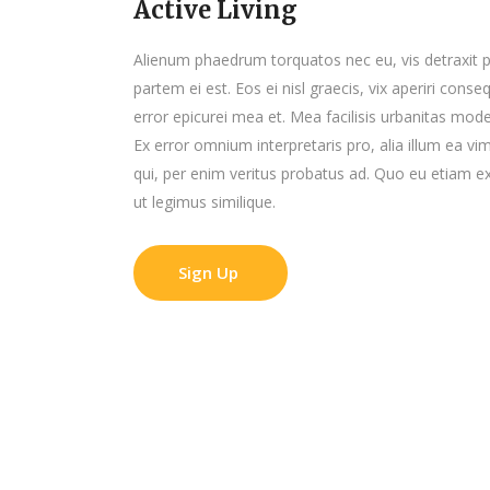
Active Living
Alienum phaedrum torquatos nec eu, vis detraxit peri
partem ei est. Eos ei nisl graecis, vix aperiri conse
error epicurei mea et. Mea facilisis urbanitas modera
Ex error omnium interpretaris pro, alia illum ea v
qui, per enim veritus probatus ad. Quo eu etiam e
ut legimus similique.
Sign Up