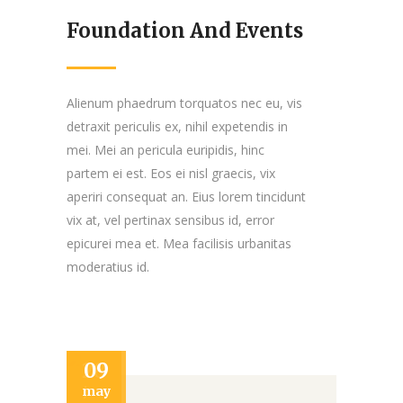
Foundation And Events
Alienum phaedrum torquatos nec eu, vis
detraxit periculis ex, nihil expetendis in
mei. Mei an pericula euripidis, hinc
partem ei est. Eos ei nisl graecis, vix
aperiri consequat an. Eius lorem tincidunt
vix at, vel pertinax sensibus id, error
epicurei mea et. Mea facilisis urbanitas
moderatius id.
28
27
09
nov
may
jun