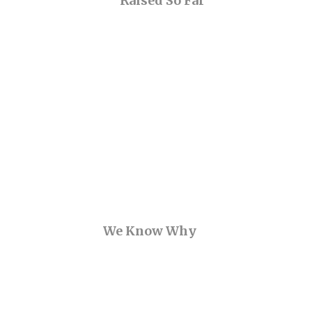
Raised So Far
We Know Why