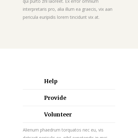
qui purto zril laoreet. Ex error omnium
interpretaris pro, alia illum ea graecis, vix aan
pericula euripidis lorem tincidunt vix at.
Help
Provide
Volunteer
Alienum phaedrum torquatos nec eu, vis
detraxit periculis ex, nihil expetendis in mei.