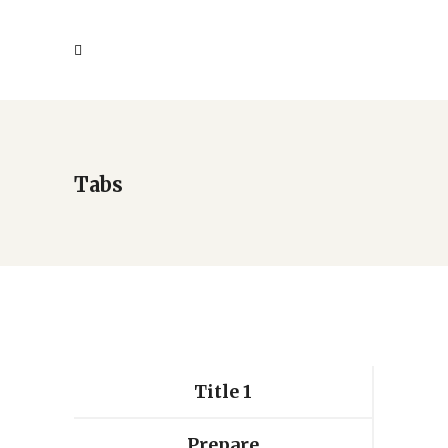
Tabs
Title 1
Prepare