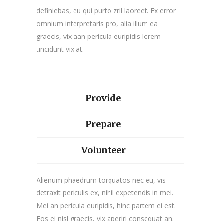
definiebas, eu qui purto zril laoreet. Ex error
omnium interpretaris pro, alia illum ea
graecis, vix aan pericula euripidis lorem
tincidunt vix at.
Provide
Prepare
Volunteer
Alienum phaedrum torquatos nec eu, vis
detraxit periculis ex, nihil expetendis in mei.
Mei an pericula euripidis, hinc partem ei est.
Eos ei nisl graecis, vix aperiri consequat an.