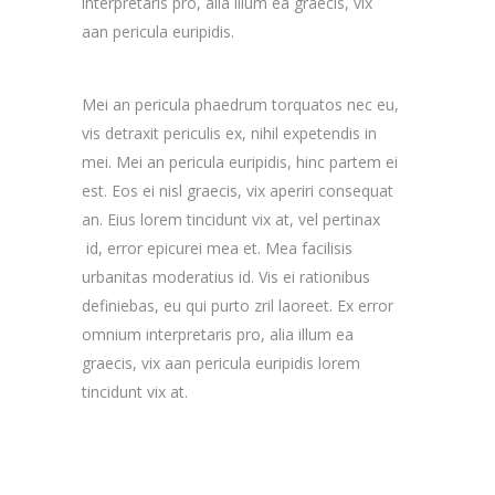
interpretaris pro, alia illum ea graecis, vix
aan pericula euripidis.
Mei an pericula phaedrum torquatos nec eu,
vis detraxit periculis ex, nihil expetendis in
mei. Mei an pericula euripidis, hinc partem ei
est. Eos ei nisl graecis, vix aperiri consequat
an. Eius lorem tincidunt vix at, vel pertinax
id, error epicurei mea et. Mea facilisis
urbanitas moderatius id. Vis ei rationibus
definiebas, eu qui purto zril laoreet. Ex error
omnium interpretaris pro, alia illum ea
graecis, vix aan pericula euripidis lorem
tincidunt vix at.